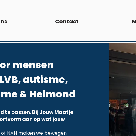
ons
Contact
M
oor mensen
LVB, autisme,
urne & Helmond
d te passen. Bij Jouw Maatje
sportvorm aan op wat jouw
HD of NAH maken we bewegen