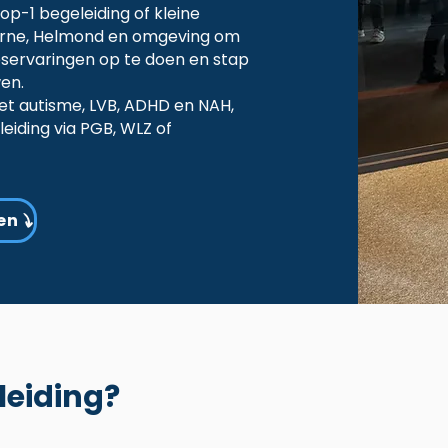
1-op-1 begeleiding of kleine
eurne, Helmond en omgeving om
eservaringen op te doen en stap
en.
t autisme, LVB, ADHD en NAH,
eiding via PGB, WLZ of
en
leiding?