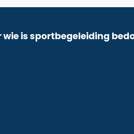
 wie is sportbegeleiding bed
Downsyndroom
We onde
en licht
Warm, speels en duidelijk begeleid,
NAH bij 
die
met aandacht voor motoriek,
van krac
iek,
sociale ontwikkeling en plezier.
vertrouw
ociale
 rustig,