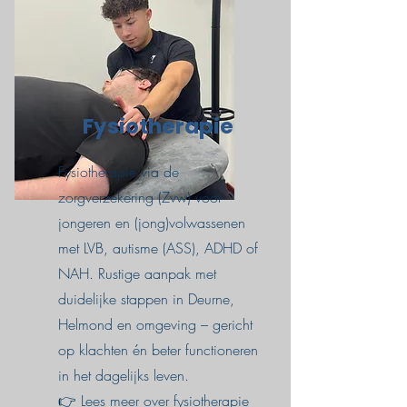
Fysiotherapie
Fysiotherapie via de
zorgverzekering (Zvw) voor
jongeren en (jong)volwassenen
met LVB, autisme (ASS), ADHD of
NAH. Rustige aanpak met
duidelijke stappen in Deurne,
Helmond en omgeving – gericht
op klachten én beter functioneren
in het dagelijks leven.
👉
Lees meer over fysiotherapie