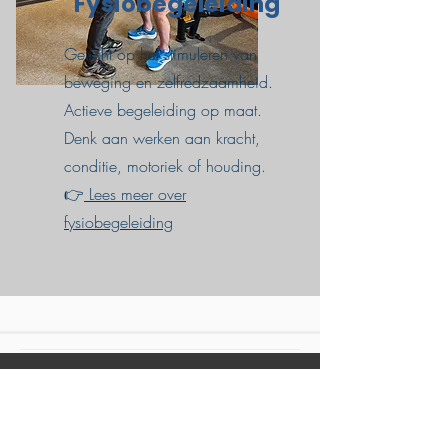
Fysiobegeleiding
Gericht op het stimuleren van
beweging en zelfredzaamheid.
Actieve begeleiding op maat.
Denk aan werken aan kracht,
conditie, motoriek of houding.
👉
Lees meer over
fysiobegeleiding
Jouw Maatje™