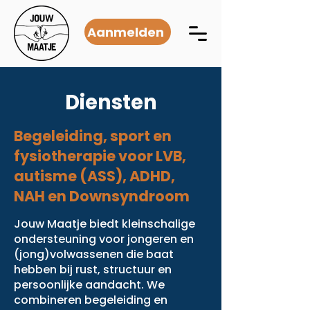
Aanmelden
Diensten
Begeleiding, sport en
fysiotherapie voor LVB,
autisme (ASS), ADHD,
NAH en Downsyndroom
Jouw Maatje biedt kleinschalige
ondersteuning voor jongeren en
(jong)volwassenen die baat
hebben bij rust, structuur en
persoonlijke aandacht. We
combineren begeleiding en