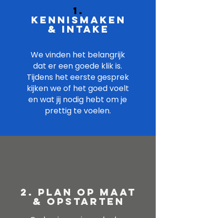
1.
Kennismaken
& Intake
We vinden het belangrijk
dat er een goede klik is.
Tijdens het eerste gesprek
kijken we of het goed voelt
en wat jij nodig hebt om je
prettig te voelen.
2. Plan op maat
& Opstarten