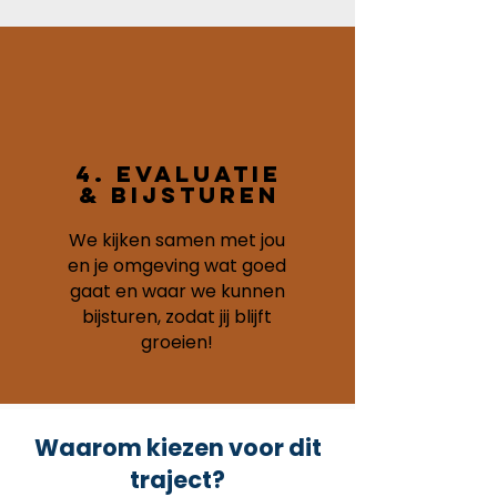
4. Evaluatie
& Bijsturen
We kijken samen met jou
en je omgeving wat goed
gaat en waar we kunnen
bijsturen, zodat jij blijft
groeien!
Waarom kiezen voor dit
traject?