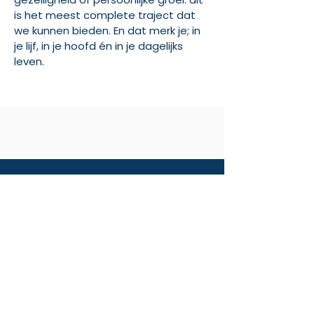
is het meest complete traject dat
we kunnen bieden. En dat merk je; in
je lijf, in je hoofd én in je dagelijks
leven.
Nieuwsgierig geworden?
Aarzel niet om contact op
te nemen!
​Heb je vragen over onze
mogelijkheden? Neem zeker
contact met ons op.
Of vul het contactformulier in, en
dan nemen wij snel contact met je