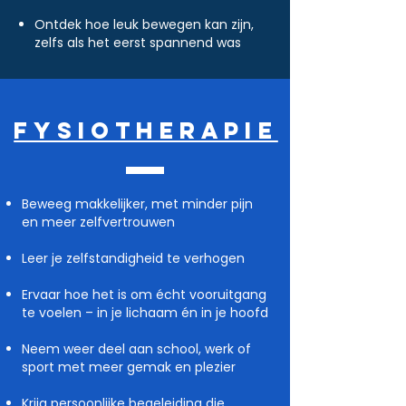
Ontdek hoe leuk bewegen kan zijn,
zelfs als het eerst spannend was
Fysiotherapie
Beweeg makkelijker, met minder pijn
en meer zelfvertrouwen
Leer je zelfstandigheid te verhogen
Ervaar hoe het is om écht vooruitgang
te voelen – in je lichaam én in je hoofd
Neem weer deel aan school, werk of
sport met meer gemak en plezier
Krijg persoonlijke begeleiding die